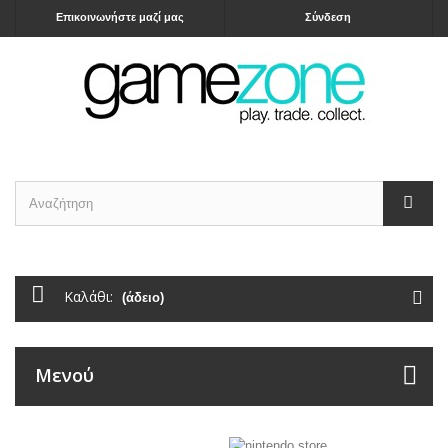
Επικοινωνήστε μαζί μας
Σύνδεση
Καλάθι:
(άδειο)
Μενού