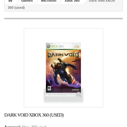
Games
Microsoft
Xbox 360
Dark Void XBOX
360 (used)
Μεγαλύτερη προβολή
DARK VOID XBOX 360 (USED)