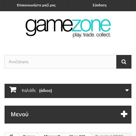
Επικοινωνήστε μαζί μας
Σύνδεση
Καλάθι:
(άδειο)
Μενού