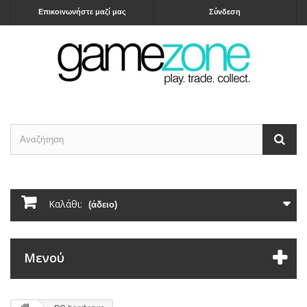
Επικοινωνήστε μαζί μας
Σύνδεση
Καλάθι:
(άδειο)
Μενού