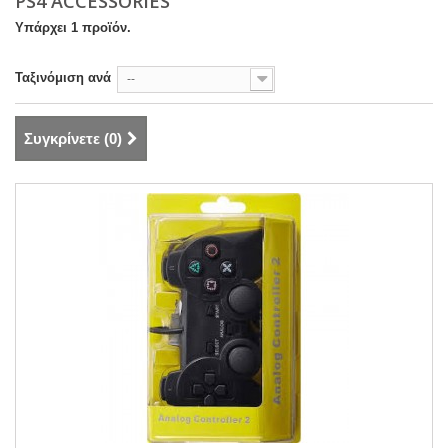
PS4 ACCESSORIES
Υπάρχει 1 προϊόν.
Ταξινόμιση ανά
--
Συγκρίνετε (
0
)