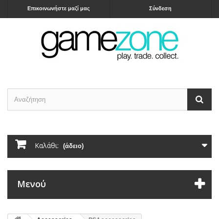
Επικοινωνήστε μαζί μας
Σύνδεση
Καλάθι:
(άδειο)
Μενού