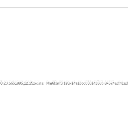
03,23.5651995,12.25z/data=!4m6!3m5!1s0x14a1bbd83814b56b:0x574adf41a