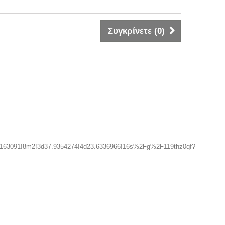
Συγκρίνετε (
0
)
d163091!8m2!3d37.9354274!4d23.6336966!16s%2Fg%2F119thz0qf?