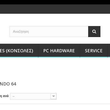
ES (ΚΟΝΣΌΛΕΣ)
PC HARDWARE
SERVICE
NDO 64
ση ανά
--