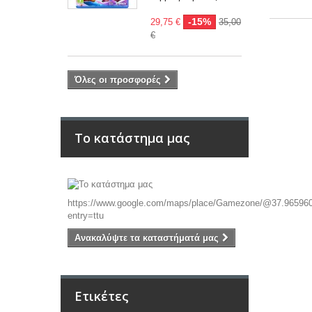
-15%
29,75 €
35,00
€
Όλες οι προσφορές
Το κατάστημα μας
https://www.google.com/maps/place/Gamezone/@37.96596
entry=ttu
Ανακαλύψτε τα καταστήματά μας
Ετικέτες