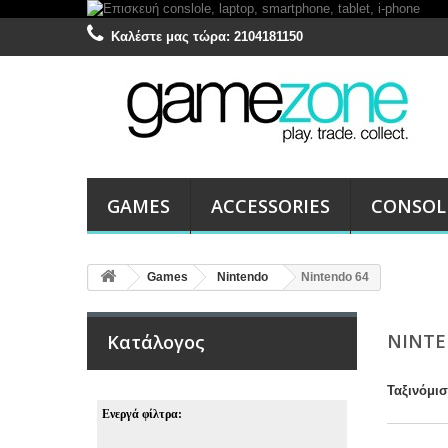
Καλέστε μας τώρα:
2104181150
GAMES
ACCESSORIES
CONSOL
Games
Nintendo
Nintendo 64
NINTE
Κατάλογος
Ταξινόμι
Ενεργά φίλτρα: