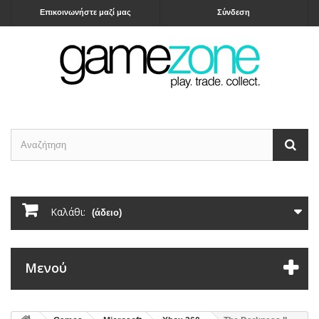
Επικοινωνήστε μαζί μας
Σύνδεση
Καλάθι:
(άδειο)
Μενού