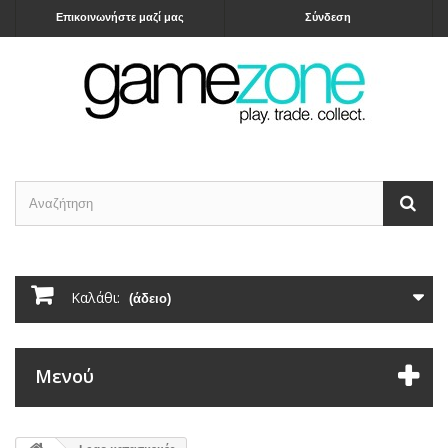
Επικοινωνήστε μαζί μας
Σύνδεση
Καλάθι:
(άδειο)
Μενού