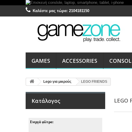
Καλέστε μας τώρα:
2104181150
GAMES
ACCESSORIES
CONSOL
Lego για μικρούς
LEGO FRIENDS
LEGO 
Κατάλογος
Ενεργά φίλτρα: