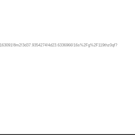
d163091!8m2!3d37.9354274!4d23.6336966!16s%2Fg%2F119thz0qf?