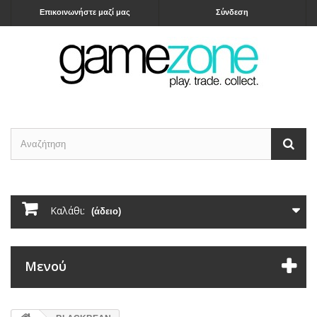
Επικοινωνήστε μαζί μας
Σύνδεση
Καλάθι:
(άδειο)
Μενού