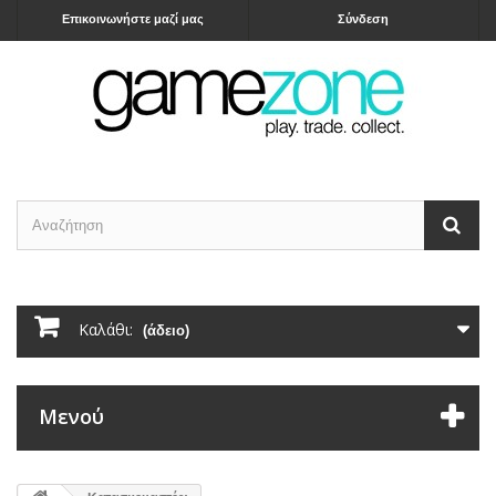
Επικοινωνήστε μαζί μας
Σύνδεση
Καλάθι:
(άδειο)
Μενού