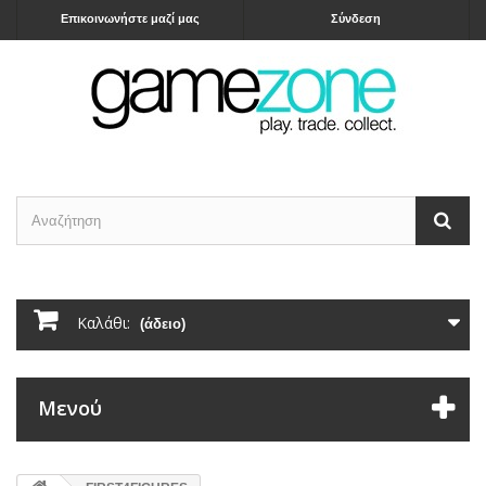
Επικοινωνήστε μαζί μας
Σύνδεση
Καλάθι:
(άδειο)
Μενού