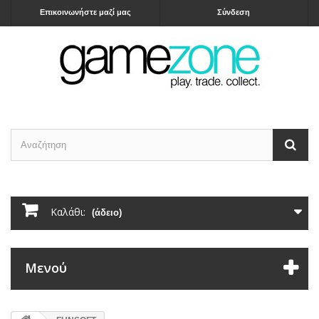
Επικοινωνήστε μαζί μας
Σύνδεση
Καλάθι:
(άδειο)
Μενού