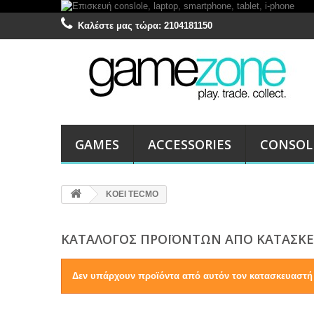
Καλέστε μας τώρα:
2104181150
GAMES
ACCESSORIES
CONSOL
KOEI TECMO
ΚΑΤΆΛΟΓΟΣ ΠΡΟΪΌΝΤΩΝ ΑΠΌ ΚΑΤΑΣΚΕ
Δεν υπάρχουν προϊόντα από αυτόν τον κατασκευαστή