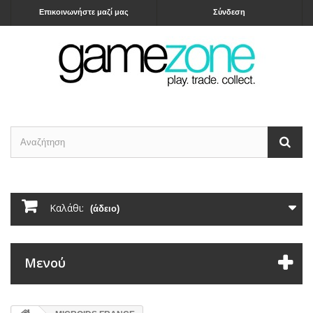
Επικοινωνήστε μαζί μας
Σύνδεση
Καλάθι:
(άδειο)
Μενού