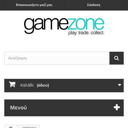
Επικοινωνήστε μαζί μας
Σύνδεση
Καλάθι:
(άδειο)
Μενού