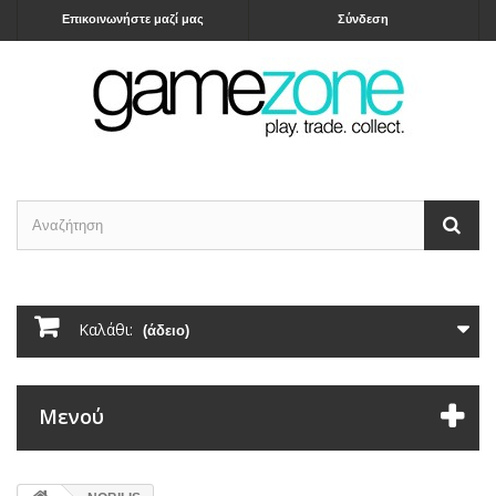
Επικοινωνήστε μαζί μας
Σύνδεση
Καλάθι:
(άδειο)
Μενού