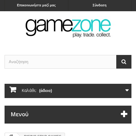
Επικοινωνήστε μαζί μας
Σύνδεση
Καλάθι:
(άδειο)
Μενού