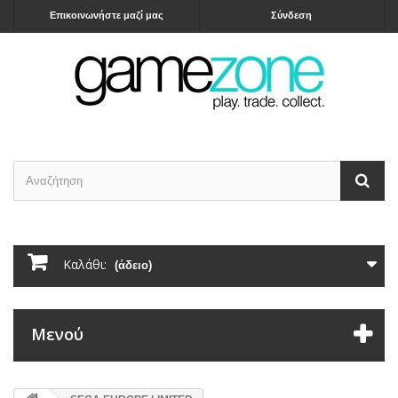
Επικοινωνήστε μαζί μας
Σύνδεση
Καλάθι:
(άδειο)
Μενού