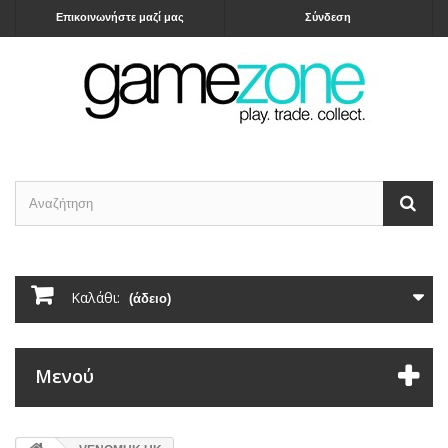
Επικοινωνήστε μαζί μας
Σύνδεση
Καλάθι:
(άδειο)
Μενού