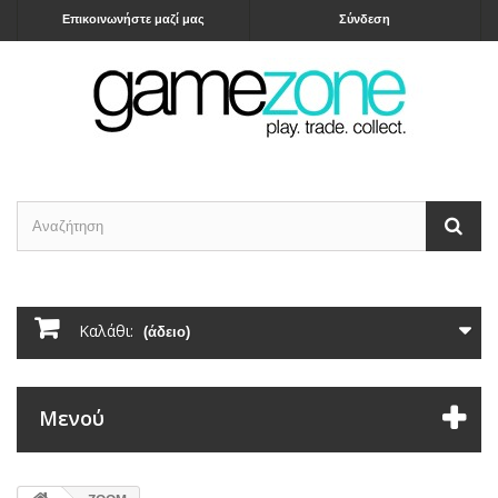
Επικοινωνήστε μαζί μας
Σύνδεση
Καλάθι:
(άδειο)
Μενού