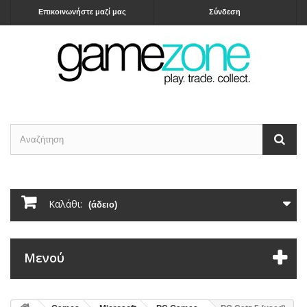
Επικοινωνήστε μαζί μας
Σύνδεση
Καλάθι:
(άδειο)
Μενού