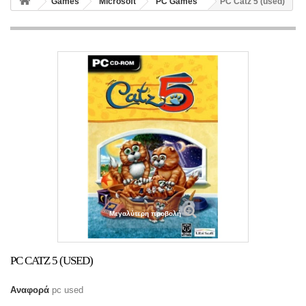
Games
Microsoft
PC Games
PC Catz 5 (used)
Μεγαλύτερη προβολή
PC CATZ 5 (USED)
Αναφορά
pc used