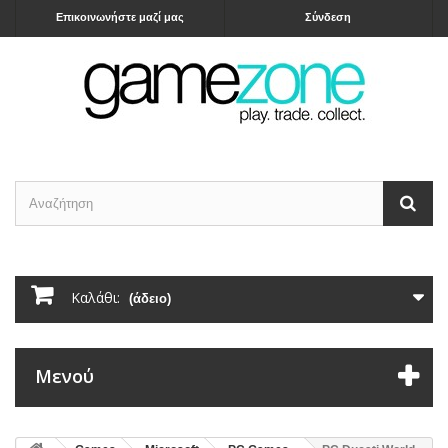
Επικοινωνήστε μαζί μας
Σύνδεση
Καλάθι:
(άδειο)
Μενού