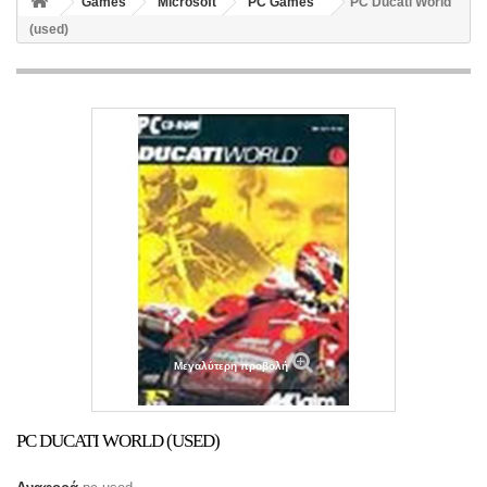
Games
Microsoft
PC Games
PC Ducati World
(used)
Μεγαλύτερη προβολή
PC DUCATI WORLD (USED)