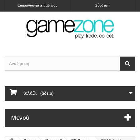
Επικοινωνήστε μαζί μας
Σύνδεση
Καλάθι:
(άδειο)
Μενού