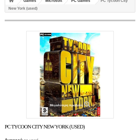
Games
Microsoft
PC Games
PC Tycoon City
New York (used)
Μεγαλύτερη προβολή
PC TYCOON CITY NEW YORK (USED)