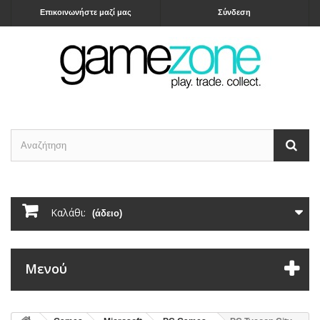
Επικοινωνήστε μαζί μας
Σύνδεση
Καλάθι:
(άδειο)
Μενού