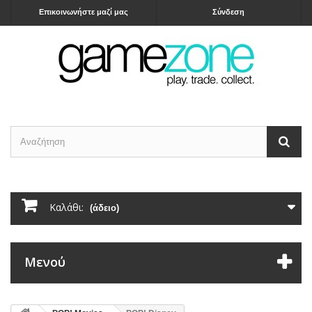
Επικοινωνήστε μαζί μας
Σύνδεση
Καλάθι:
(άδειο)
Μενού