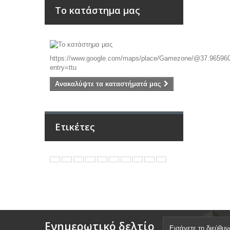
Το κατάστημα μας
https://www.google.com/maps/place/Gamezone/@37.96596
entry=ttu
Ανακαλύψτε τα καταστήματά μας
Ετικέτες
Ενημερωτικό δελτίο