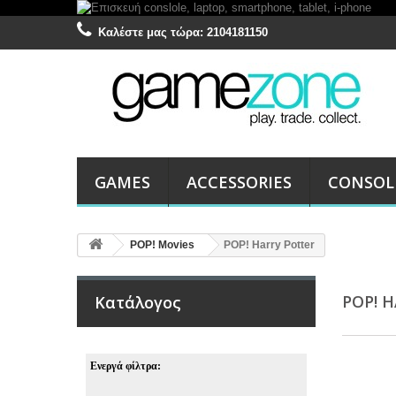
Καλέστε μας τώρα:
2104181150
GAMES
ACCESSORIES
CONSOL
POP! Movies
POP! Harry Potter
POP! 
Κατάλογος
Ενεργά φίλτρα: