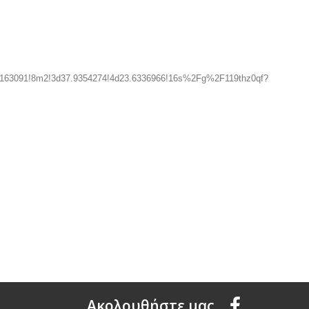
d163091!8m2!3d37.9354274!4d23.6336966!16s%2Fg%2F119thz0qf?
Aκολουθήστε μας