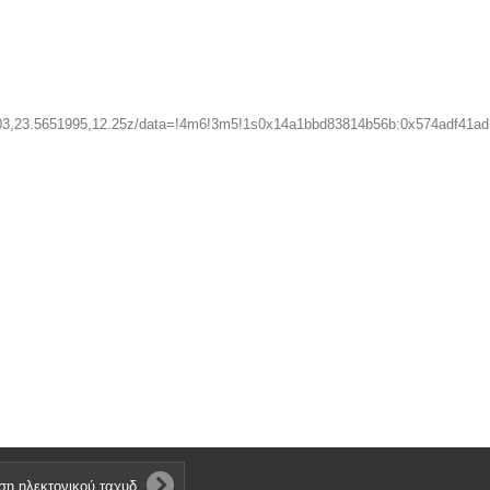
03,23.5651995,12.25z/data=!4m6!3m5!1s0x14a1bbd83814b56b:0x574adf41a