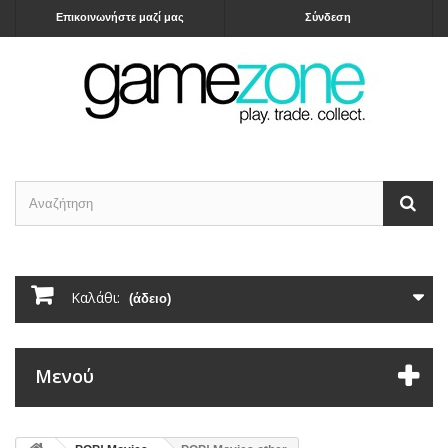
Επικοινωνήστε μαζί μας
Σύνδεση
Καλάθι:
(άδειο)
Μενού