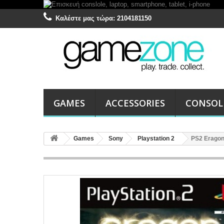
Καλέστε μας τώρα:
2104181150
GAMES
ACCESSORIES
CONSOL
Games
Sony
Playstation 2
PS2 Eragon