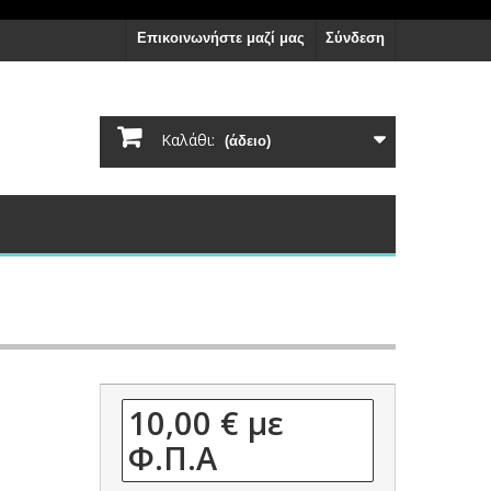
Επικοινωνήστε μαζί μας
Σύνδεση
Καλάθι:
(άδειο)
10,00 €
με
Φ.Π.Α