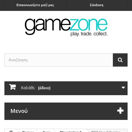
Επικοινωνήστε μαζί μας
Σύνδεση
Καλάθι:
(άδειο)
Μενού