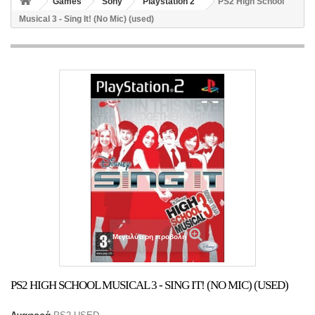
Games
Sony
Playstation 2
PS2 High School
Musical 3 - Sing It! (No Mic) (used)
Μεγαλύτερη προβολή
PS2 HIGH SCHOOL MUSICAL 3 - SING IT! (NO MIC) (USED)