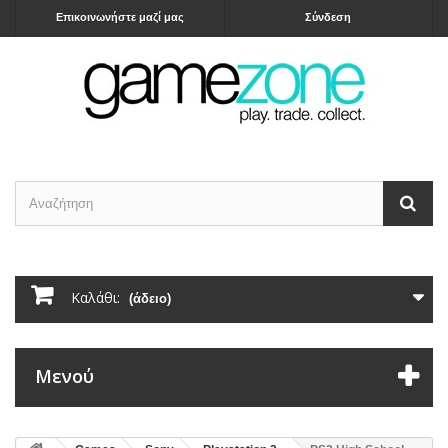
Επικοινωνήστε μαζί μας
Σύνδεση
Καλάθι:
(άδειο)
Μενού