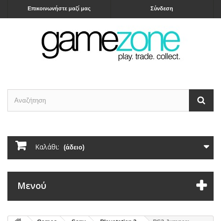
Επικοινωνήστε μαζί μας
Σύνδεση
Καλάθι:
(άδειο)
Μενού