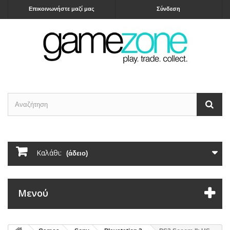
Επικοινωνήστε μαζί μας
Σύνδεση
Καλάθι:
(άδειο)
Μενού