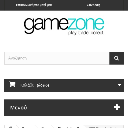
Επικοινωνήστε μαζί μας
Σύνδεση
Καλάθι:
(άδειο)
Μενού