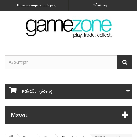
Επικοινωνήστε μαζί μας
Σύνδεση
Καλάθι:
(άδειο)
Μενού