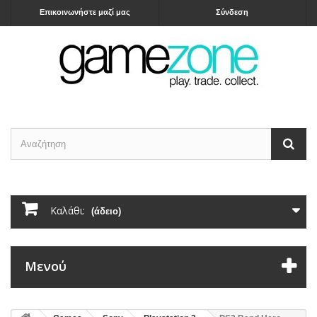
Επικοινωνήστε μαζί μας
Σύνδεση
Καλάθι:
(άδειο)
Μενού