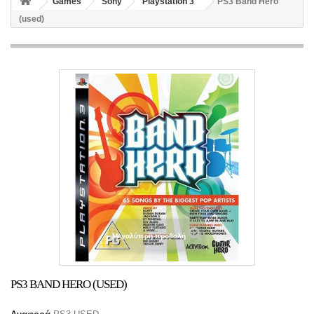
Games
Sony
Playstation 3
PS3 Band Hero
(used)
Μεγαλύτερη προβολή
PS3 BAND HERO (USED)