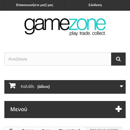
Επικοινωνήστε μαζί μας
Σύνδεση
Καλάθι:
(άδειο)
Μενού