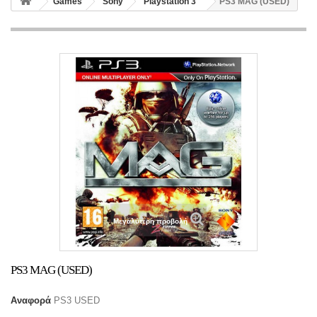
Games
Sony
Playstation 3
PS3 MAG (USED)
Μεγαλύτερη προβολή
PS3 MAG (USED)
Αναφορά
PS3 USED