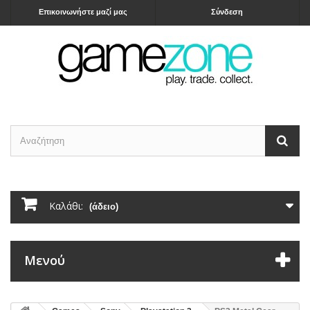
Επικοινωνήστε μαζί μας
Σύνδεση
Καλάθι:
(άδειο)
Μενού