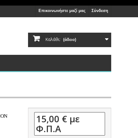
Επικοινωνήστε μαζί μας
Σύνδεση
Καλάθι:
(άδειο)
15,00 €
με
ION
Φ.Π.Α