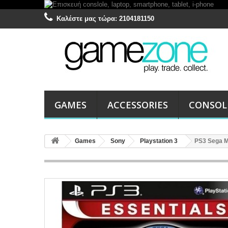
Καλέστε μας τώρα:
2104181150
GAMES
ACCESSORIES
CONSOL
Games
Sony
Playstation 3
PS3 Sega Me