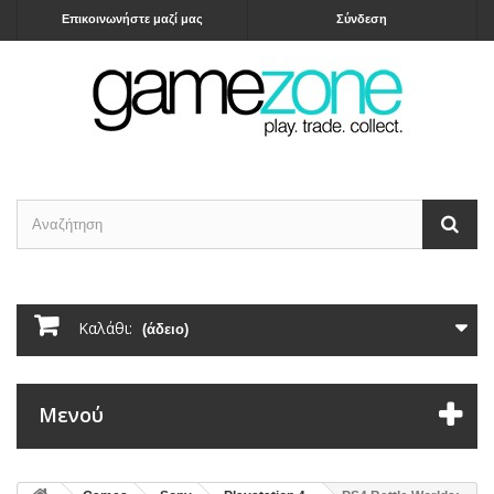
Επικοινωνήστε μαζί μας
Σύνδεση
Καλάθι:
(άδειο)
Μενού