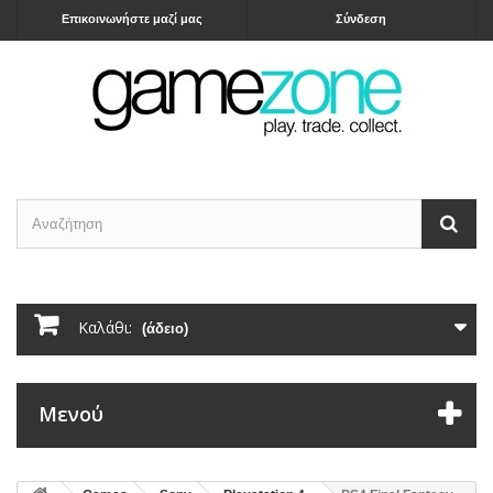
Επικοινωνήστε μαζί μας
Σύνδεση
Καλάθι:
(άδειο)
Μενού