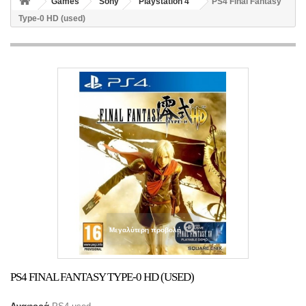
Games
Sony
Playstation 4
PS4 Final Fantasy
Type-0 HD (used)
Μεγαλύτερη προβολή
PS4 FINAL FANTASY TYPE-0 HD (USED)