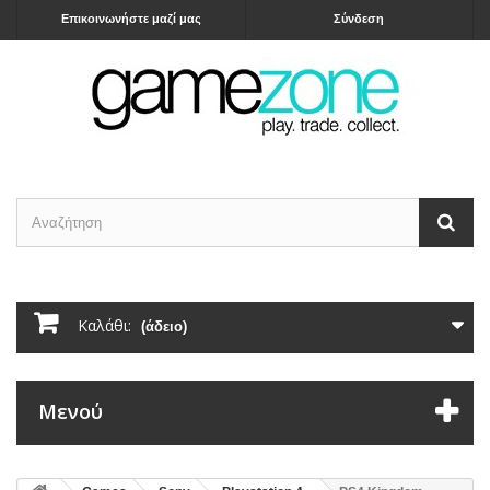
Επικοινωνήστε μαζί μας
Σύνδεση
Καλάθι:
(άδειο)
Μενού