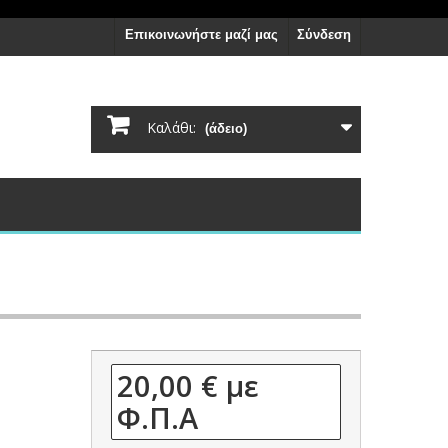
Επικοινωνήστε μαζί μας
Σύνδεση
Καλάθι:
(άδειο)
20,00 €
με
Φ.Π.Α