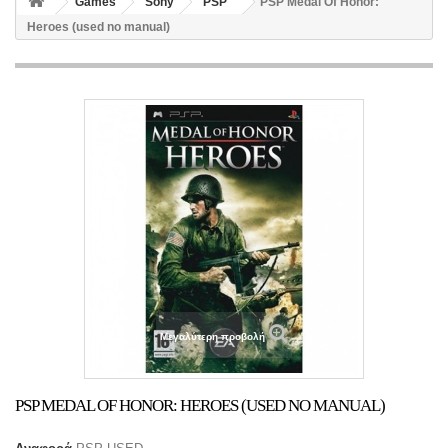
Games
Sony
PSP
PSP Medal Of Honor:
Heroes (used no manual)
Μεγαλύτερη προβολή
PSP MEDAL OF HONOR: HEROES (USED NO MANUAL)