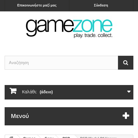
Επικοινωνήστε μαζί μας
Σύνδεση
Καλάθι:
(άδειο)
Μενού