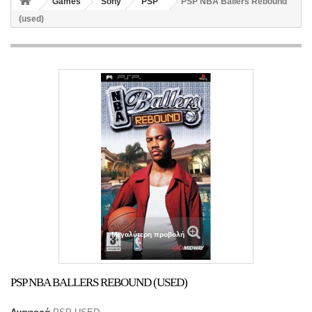
Games
Sony
PSP
PSP NBA Ballers Rebound
(used)
Μεγαλύτερη προβολή
PSP NBA BALLERS REBOUND (USED)