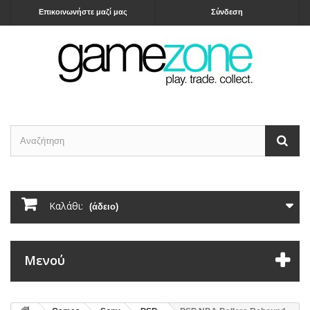
Επικοινωνήστε μαζί μας
Σύνδεση
Καλάθι:
(άδειο)
Μενού