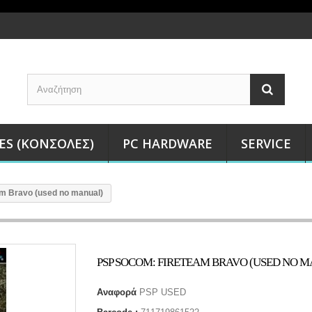
ES (ΚΟΝΣΌΛΕΣ)
PC HARDWARE
SERVICE
m Bravo (used no manual)
PSP SOCOM: FIRETEAM BRAVO (USED NO 
Αναφορά
PSP USED