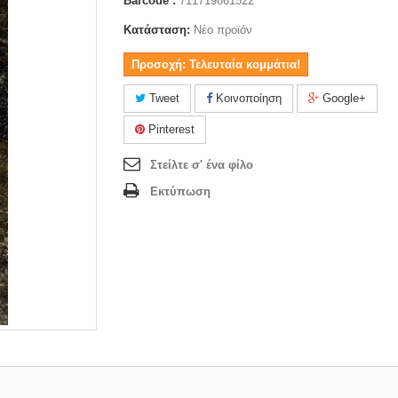
Barcode :
711719861522
Κατάσταση:
Νέο προϊόν
Προσοχή: Τελευταία κομμάτια!
Tweet
Κοινοποίηση
Google+
Pinterest
Στείλτε σ' ένα φίλο
Εκτύπωση