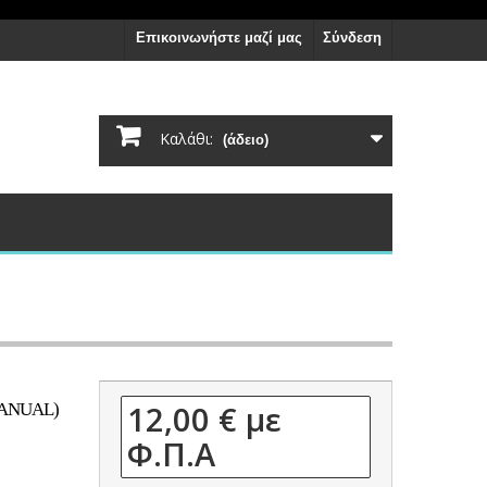
Επικοινωνήστε μαζί μας
Σύνδεση
Καλάθι:
(άδειο)
12,00 €
με
MANUAL)
Φ.Π.Α