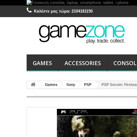
Καλέστε μας τώρα:
2104181150
GAMES
ACCESSORIES
CONSOL
Games
Sony
PSP
PSP Socom: Firetea