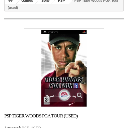
Games
Sony
PSP
PSP Tiger Woods PGA Tour
(used)
Μεγαλύτερη προβολή
PSP TIGER WOODS PGA TOUR (USED)