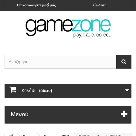
Επικοινωνήστε μαζί μας
Σύνδεση
Καλάθι:
(άδειο)
Μενού