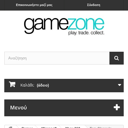
Επικοινωνήστε μαζί μας
Σύνδεση
Καλάθι:
(άδειο)
Μενού