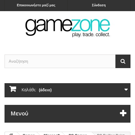
Επικοινωνήστε μαζί μας
Σύνδεση
Καλάθι:
(άδειο)
Μενού