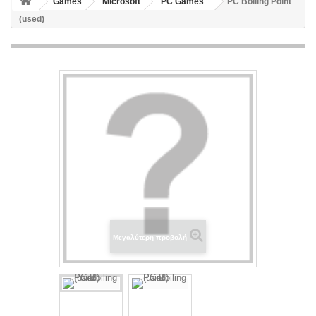
Games
Microsoft
PC Games
PC Boiling Point
(used)
Μεγαλύτερη προβολή