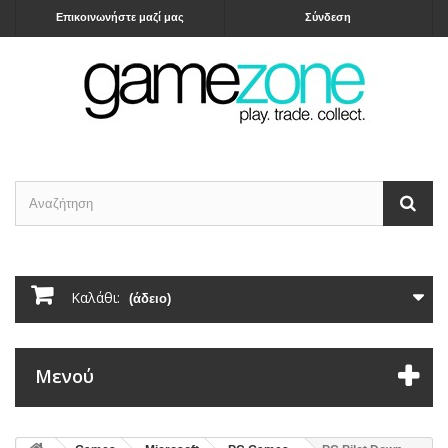
Επικοινωνήστε μαζί μας
Σύνδεση
Καλάθι:
(άδειο)
Μενού