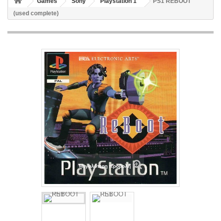
Games
Sony
Playstation 1
PS1 REBOOT
(used complete)
Μεγαλύτερη προβολή