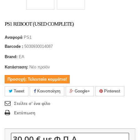
PS1 REBOOT (USED COMPLETE)
Αναφορά
PS1
Barcode :
5030930014087
Brand:
EA
Κατάσταση:
Νέο προϊόν
Προσοχή: Τελευταία κομμάτια!
Tweet
Κοινοποίηση
Google+
Pinterest
Στείλτε σ' ένα φίλο
Εκτύπωση
30,00 €
με Φ.Π.Α