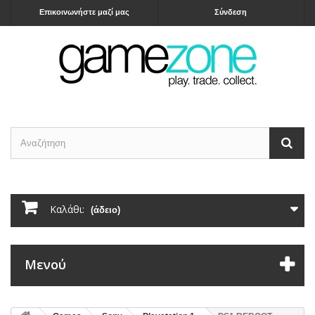
Επικοινωνήστε μαζί μας
Σύνδεση
Καλάθι:
(άδειο)
Μενού